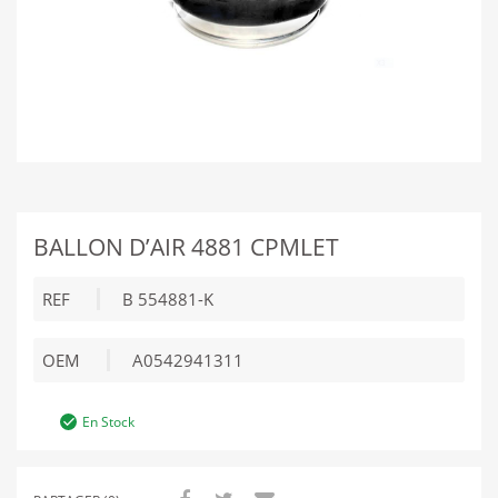
BALLON D’AIR 4881 CPMLET
REF
B 554881-K
OEM
A0542941311
En Stock