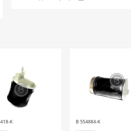
6418-K
B 554884-K