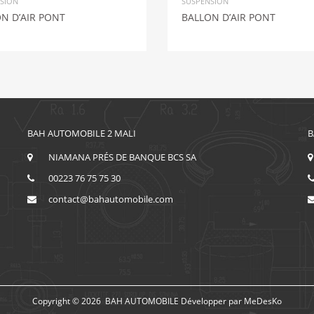
SION
SUSPENSION
N D’AIR PONT
BALLON D’AIR PONT
BAH AUTOMOBILE 2 MALI
B
NIAMANA PRÉS DE BANQUE BCS SA
00223 76 75 75 30
contact@bahautomobile.com
Copyright ©
2026
BAH AUTOMOBILE
Développer par
MeDesKo