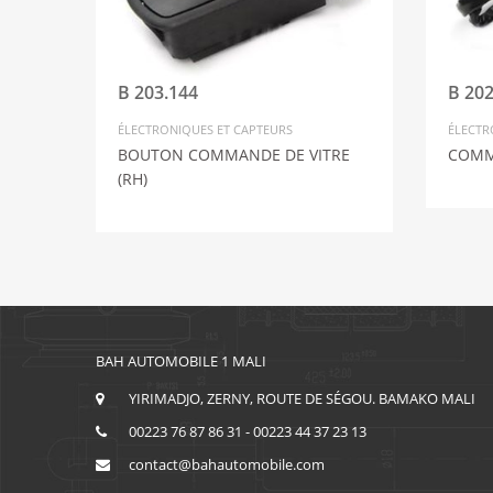
B 203.144
B 202
ÉLECTRONIQUES ET CAPTEURS
ÉLECTR
BOUTON COMMANDE DE VITRE
COMM
(RH)
BAH AUTOMOBILE 1 MALI
YIRIMADJO, ZERNY, ROUTE DE SÉGOU. BAMAKO MALI
00223 76 87 86 31 - 00223 44 37 23 13
contact@bahautomobile.com