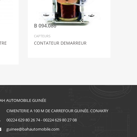
B 094.086
CAPTEURS
TRE
CONTATEUR DEMARREUR
AH AUTOMOBILE GUINÉE
CIMENTERIE A 100 M DE CARREFOUR GUINÉE. CONAKRY
00224 629 80 26 74 - 00224 629 80 27 08
guinee@bahautomobile.com