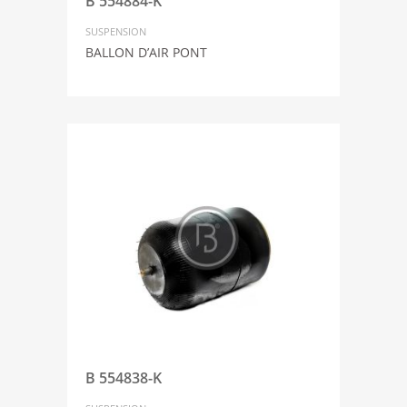
B 554884-K
SUSPENSION
BALLON D’AIR PONT
B 554838-K